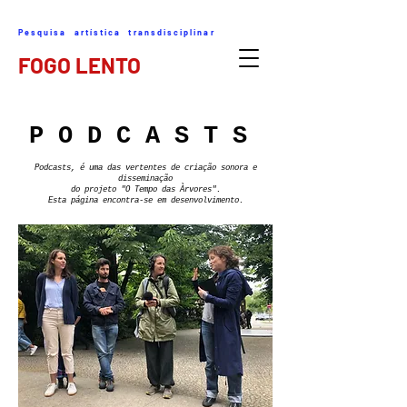
Pesquisa artística transdisciplinar
FOGO LENTO
P O D C A S T S
Podcasts, é uma das vertentes de criação sonora e
disseminação
do projeto "O Tempo das Àrvores".
Esta página encontra-se
em desenvolvimento.