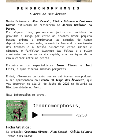
D E N D R O M O R P H O S I S
A arte de ser àrvore
Nesta Primavera,
Alex Cassal, Clélia Colonna e Costanza
Givone
estiveram em residência no
Jardim Botânico do
Porto
.
Por alguns dias, percorreram juntos os caminhos de
gravilha e musgo por entre as árvores deste pequeno
bosque urbano e exploraram as camadas de tempo
depositadas no seu solo, a memória lenta do crescimento
dos troncos e a tensão silenciosa entre raízes e
cimento, o farfalhar discreto das folhas e o ruído
constante dos carros na via rápida, como as águas de um
rio a correr entre as pedras.
Encontraram os especialistas
Joana Tinoco
e
Iúri
Frias,
a quem fizeram imensas perguntas.
E daí, floresceu um texto que se vai tornar num podcast
a ser apresentado no
Evento "O Tempo das Àrvores"
, que
vai decorrer no dia
24 de Julho de 2026 na Galeria da
Biodiversidade no Porto.
Mais informações em breve.
Dendromorphosis, a arte de ser árvore
-32:58
Ficha Artística :
Co-criação:
Costanza Givone
, Alex Cassal, Clélia Colonna
Texto:
Alex Cassal