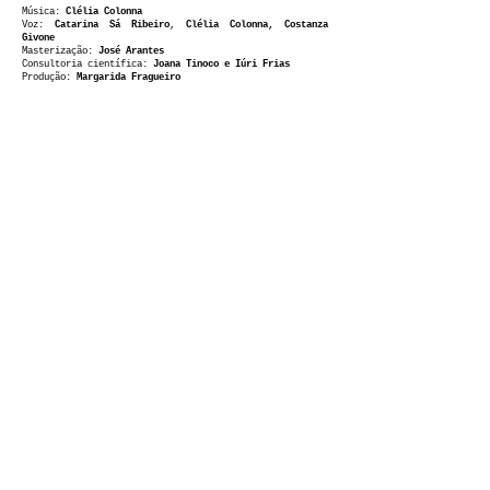
Música:
Clélia Colonna
Voz:
Catarina Sá Ribeiro
,
Clélia Colonna, Costanza
Givone
Masterização:
José Arantes
​Consultoria científica:
Joana Tinoco e Iúri Frias
Produção:
Margarida Fragueiro