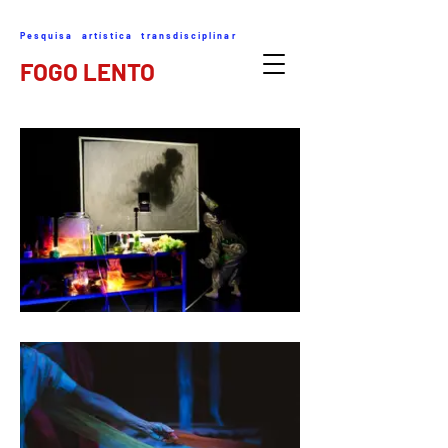
Pesquisa artística transdisciplinar
FOGO LENTO