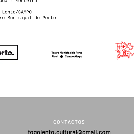
Odair Monteiro
 Lento/CAMPO
o Municipal do Porto
CONTACTOS
fogolento.cultural@gmail.com