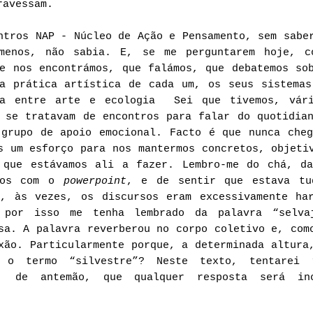
travessam.
ntros NAP - Núcleo de Ação e Pensamento, sem sabe
menos, não sabia. E, se me perguntarem hoje, c
e nos encontrámos, que falámos, que debatemos so
 a prática artística de cada um, os seus sistemas
da entre arte e ecologia Sei que tivemos, vár
 se tratavam de encontros para falar do quotidia
 grupo de apoio emocional. Facto é que nunca cheg
s um esforço para nos mantermos concretos, objeti
 que estávamos ali a fazer. Lembro-me do chá, da
itos com o
powerpoint
, e de sentir que estava tu
e, às vezes, os discursos eram excessivamente har
z por isso me tenha lembrado da palavra “selva
sa. A palavra reverberou no corpo coletivo e, com
xão. Particularmente porque, a determinada altura
l o termo “silvestre”? Neste texto, tentarei 
o, de antemão, que qualquer resposta será in