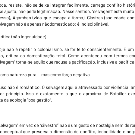
a, resiste, não se deixa integrar facilmente, carrega conflito histó
e ajusta, não pede legitimação. Nesse sentido, “selvagem” está muito
esso), Agamben (vida que escapa à forma), Clastres (sociedade cont
 selvagem não é apenas nãodomesticado; é indisciplinável.
rítica (não ingenuidade)
oje não é repetir o colonialismo, se for feito conscientemente. É um
ca, crítica da domesticação total. Como aconteceu com termos com
elvagem” torna-se aquilo que recusa a pacificação, inclusive a pacific
como natureza pura — mas como força negativa
 uso não é romântico. O selvagem aqui é atravessado por violência, 
or princípio. Isso é exatamente o que o aproxima de Bataille: ex
a da ecologia “boa gestão”.
selvagem” em vez de “silvestre” não é um gesto de nostalgia nem de r
onceptual que preserva a dimensão de conflito, indocilidade e nega