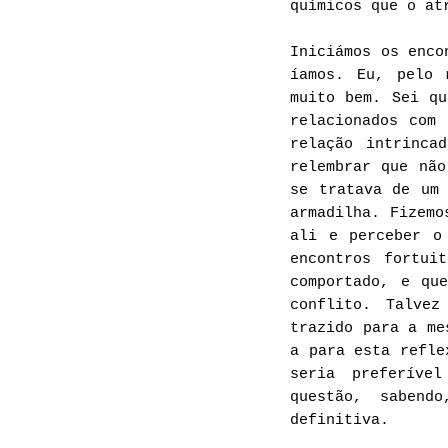
químicos que o a
Iniciámos os enco
íamos. Eu, pelo 
muito bem. Sei qu
relacionados com
relação intrinca
relembrar que não
se tratava de um
armadilha. Fizemo
ali e perceber o
encontros fortu
comportado, e qu
conflito. Talve
trazido para a me
a para esta refle
seria preferíve
questão, sabend
definitiva.