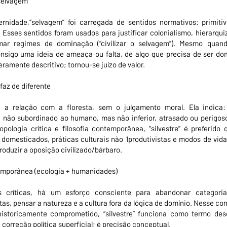
selvagem”
nidade,“selvagem” foi carregada de sentidos normativos: primitivo,
or. Esses sentidos foram usados para justificar colonialismo, hierarqui
imar regimes de dominação (“civilizar o selvagem”). Mesmo quand
onsigo uma ideia de ameaça ou falta, de algo que precisa de ser do
eramente descritivo; tornou-se juízo de valor.
 faz de diferente
va a relação com a floresta, sem o julgamento moral. Ela indica
, não subordinado ao humano, mas não inferior, atrasado ou perigoso
opologia crítica e filosofia contemporânea, “silvestre” é preferido
domesticados, práticas culturais não 1produtivistas e modos de vida
produzir a oposição civilizado/bárbaro.
emporânea (ecologia + humanidades)
 críticas, há um esforço consciente para abandonar categoria
itas, pensar a natureza e a cultura fora da lógica de domínio. Nesse con
storicamente comprometido, “silvestre” funciona como termo descr
 correção política superficial; é precisão conceptual.