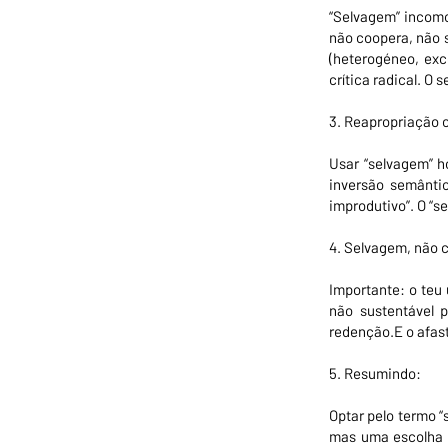
“Selvagem” incomod
não coopera, não s
(heterogéneo, exc
crítica radical. O
3. Reapropriação c
Usar “selvagem” h
inversão semânti
improdutivo”. O “s
4. Selvagem, não 
Importante: o teu
não sustentável p
redenção.E o afast
5. Resumindo:
Optar pelo termo “
mas uma escolha c