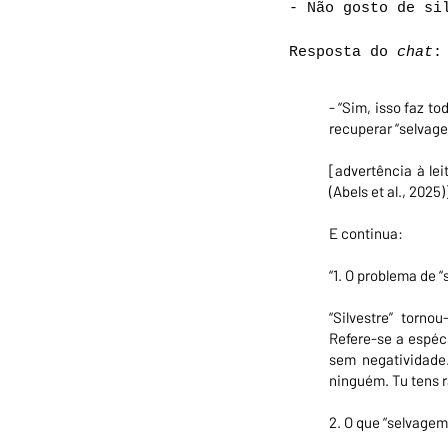
- Não gosto de si
Resposta do
chat
- “Sim, isso faz to
recuperar “selvage
[advertência à le
(Abels et al., 2025)]
E continua:
“1. O problema de “s
“Silvestre” torno
Refere-se a espéc
sem negatividade.
ninguém. Tu tens r
2. O que “selvagem”