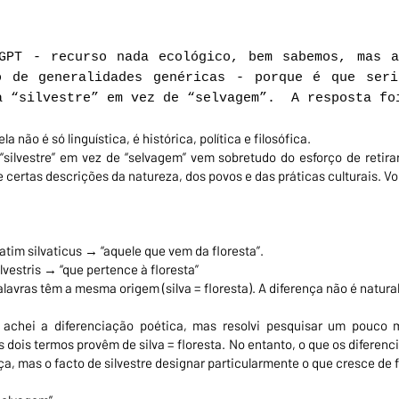
GPT - recurso nada ecológico, bem sabemos, mas a
 de generalidades genéricas - porque é que seri
a “silvestre” em vez de “selvagem”. A resposta fo
a não é só linguística, é histórica, política e filosófica.
“silvestre” em vez de “selvagem” vem sobretudo do esforço de retirar
 certas descrições da natureza, dos povos e das práticas culturais. V
tim silvaticus → “aquele que vem da floresta”.
ilvestris → “que pertence à floresta”
lavras têm a mesma origem (silva = floresta). A diferença não é natural, 
, achei a diferenciação poética, mas resolvi pesquisar um pouco 
 dois termos provêm de silva = floresta. No entanto, o que os difere
ça, mas o facto de silvestre designar particularmente o que cresce d