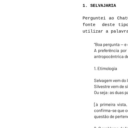
1. SELVAJARIA
Perguntei ao Chat
fonte deste tipo
utilizar a palavr
“Boa pergunta — e el
A preferência por 
antropocêntrica de
1. Etimologia
Selvagem vem do la
Silvestre vem de s
Ou seja: as duas pa
[à primeira vista
confirma-se que os
questão de perten