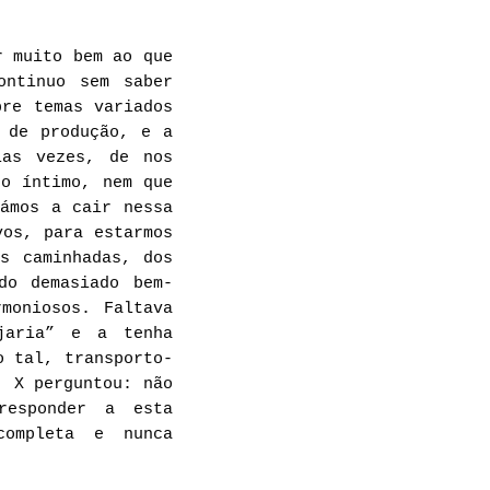
r muito bem ao que
ontinuo sem saber
bre temas variados
 de produção, e a
ias vezes, de nos
no íntimo, nem que
ámos a cair nessa
vos, para estarmos
s caminhadas, dos
do demasiado bem-
moniosos. Faltava
jaria” e a tenha
o tal, transporto-
, X perguntou: não
responder a esta
completa e nunca