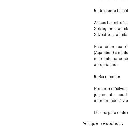
5. Um ponto filosó
A escolha entre “s
Selvagem → aquilo
Silvestre → aquilo
Esta diferença é
(Agamben) e modos
me conhece de con
apropriação.
6. Resumindo:
Prefere-se “silve
julgamento moral
inferioridade, à vio
Diz-me para onde q
Ao que respondi: