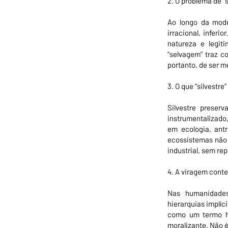
2. O problema de “
Ao longo da moder
irracional, inferi
natureza e legit
“selvagem” traz c
portanto, de ser m
3. O que “silvestre”
Silvestre preser
instrumentalizado
em ecologia, antr
ecossistemas não 
industrial, sem re
4. A viragem cont
Nas humanidades
hierarquias implíc
como um termo hi
moralizante. Não é