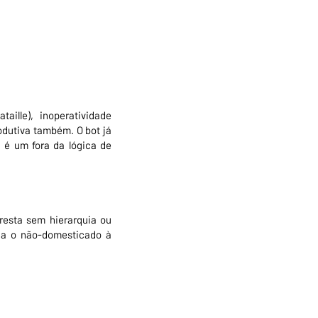
aille), inoperatividade
odutiva também. O bot já
; é um fora da lógica de
oresta sem hierarquia ou
cia o não-domesticado à