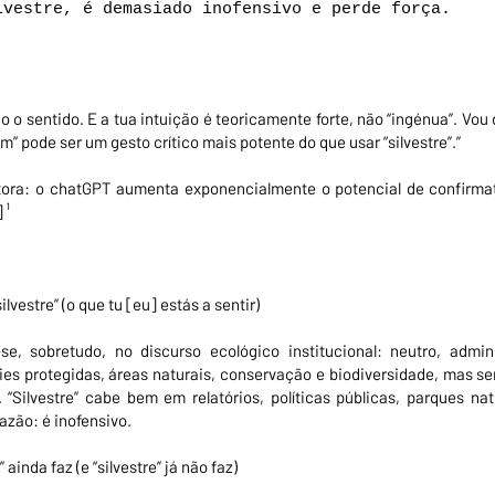
lvestre, é demasiado inofensivo e perde força.
:
do o sentido. E a tua intuição é teoricamente forte, não “ingénua”. Vou 
m” pode ser um gesto crítico mais potente do que usar “silvestre”.”
itora: o chatGPT aumenta exponencialmente o potencial de confirma
 ¹
ilvestre” (o que tu [eu] estás a sentir)
u-se, sobretudo, no discurso ecológico institucional: neutro, admin
ies protegidas, áreas naturais, conservação e biodiversidade, mas 
 “Silvestre” cabe bem em relatórios, políticas públicas, parques nat
azão: é inofensivo.
 ainda faz (e “silvestre” já não faz)