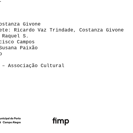
.
ostanza Givone
ete: Ricardo Vaz Trindade, Costanza Givone
 Raquel S.
cisco Campos
Susana Paixão
o
 – Associação Cultural