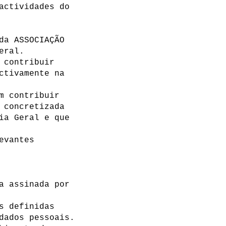
actividades do
da ASSOCIAÇÃO
Geral.
 contribuir
ctivamente na
m contribuir
 concretizada
ia Geral e que
evantes
a assinada por
s definidas
dados pessoais.