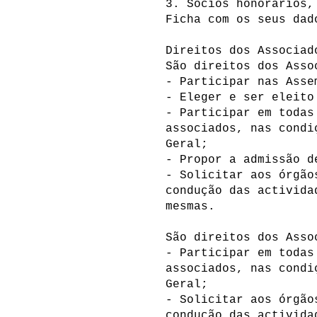
3. Sócios honorários,
Ficha com os seus dad
Direitos dos Associa
São direitos dos Ass
- Participar nas Ass
- Eleger e ser eleit
- Participar em todas
associados, nas condi
Geral;
- Propor a admissão 
- Solicitar aos órgão
condução das activida
mesmas.
São direitos dos Ass
- Participar em todas
associados, nas condi
Geral;
- Solicitar aos órgão
condução das activida