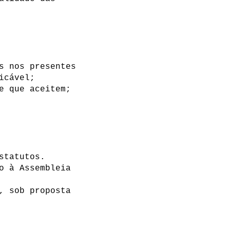
s nos presentes
licável;
 e que aceitem;
estatutos.
o à Assembleia
, sob proposta