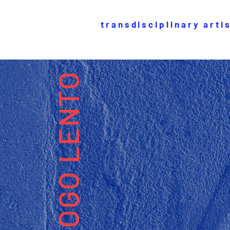
transdisciplinary arti
FOGO LENTO