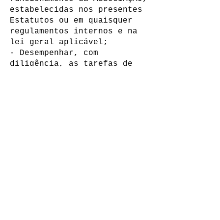
estabelecidas nos presentes
Estatutos ou em quaisquer
regulamentos internos e na
lei geral aplicável;
- Desempenhar, com
diligência, as tarefas de
que forem incumbidas e que
aceitem;
- Pagar, pontual e
regularmente, as quotas.
Perda da qualidade e
inibição de direitos
Perdem a qualidade de
associado, os membros que:
- Não paguem as suas quotas,
quando o facto lhes seja
imputável;
- Incorram em qualquer
infracção grave ao disposto